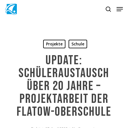
Skip
Men
to
search
Close
main
Menu
content
Projekte
Schule
UPDATE:
Schüleraustausch
über 20 Jahre –
Projektarbeit der
Flatow-Oberschule