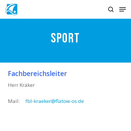
Skip
Men
to
search
main
content
Sport
Fachbereichsleiter
Herr Kräker
Mail:
fbl-kraeker@flatow-os.de