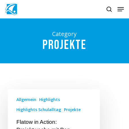
Skip
Men
to
search
main
content
Category
Projekte
Allgemein
Highlights
Highlights Schulalltag
Projekte
Flatow in Action: