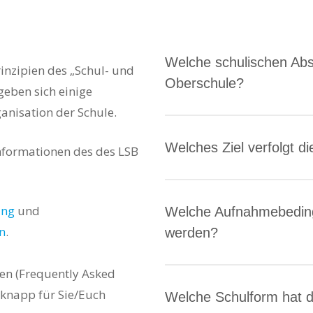
Welche schulischen Absc
inzipien des „Schul- und
Oberschule?
geben sich einige
anisation der Schule.
Die Flatow-Oberschule ist ei
die Bedürfnisse leistungss
Welches Ziel verfolgt d
Informationen des des LSB
Schüler ausgerichtet ist u
Schule ermöglicht.
Das erklärte Ziel der Flat
von leistungssportlich tra
ung
und
Welche Aufnahmebeding
Einklang mit einer hochwe
n
.
werden?
en (Frequently Asked
(Aufnahme/Einschulung, W
knapp für Sie/Euch
Neben der Bildungsempfeh
Welche Schulform hat d