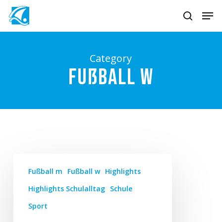
Skip
Men
to
search
main
content
Category
Fußball w
Fußball m
Fußball w
Highlights
Highlights Schulalltag
Schule
Sport