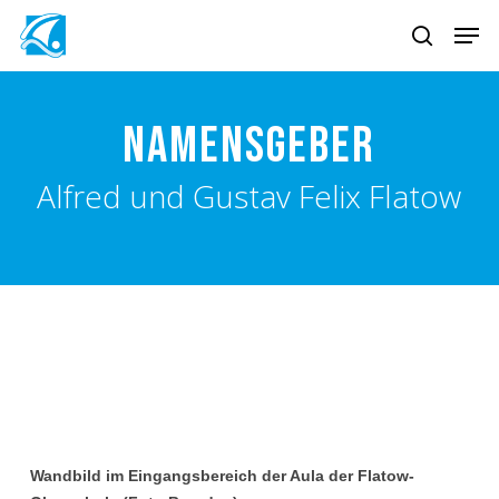
Skip
Men
to
search
main
content
Namensgeber
Alfred und Gustav Felix Flatow
Wandbild im Eingangsbereich der Aula der Flatow-