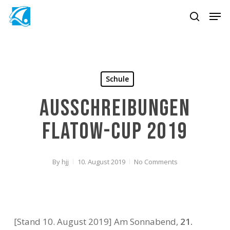
Skip
Men
to
search
Close
main
Menu
content
Schule
Ausschreibungen
Flatow-Cup 2019
By
hjj
10. August 2019
No Comments
[Stand 10. August 2019] Am Sonnabend,
21.