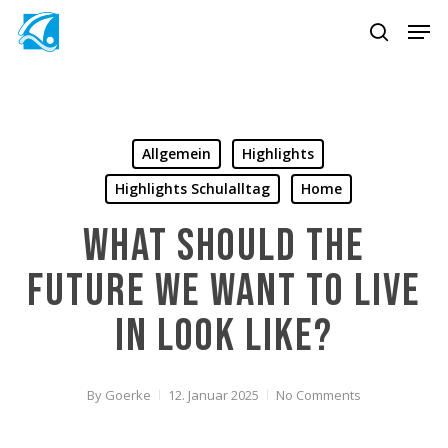
Skip
Men
to
search
main
content
Allgemein
Highlights
Highlights Schulalltag
Home
What should the
future we want to live
in look like?
By
Goerke
12. Januar 2025
No Comments