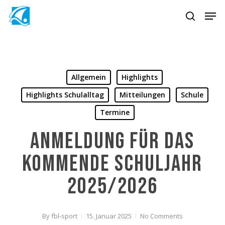
Skip
Men
to
search
main
content
Allgemein
Highlights
Highlights Schulalltag
Mitteilungen
Schule
Termine
Anmeldung für das
kommende Schuljahr
2025/2026
By
fbl-sport
15. Januar 2025
No Comments