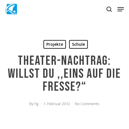
Skip
Men
to
search
main
content
Projekte
Schule
Theater-Nachtrag:
Willst du ,,Eins auf die
Fresse?“
By
hjj
1. Februar 2012
No Comments