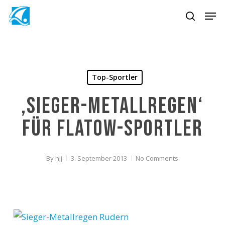
Skip
Men
to
search
main
content
Top-Sportler
‚Sieger-Metallregen‘
für Flatow-Sportler
By
hjj
3. September 2013
No Comments