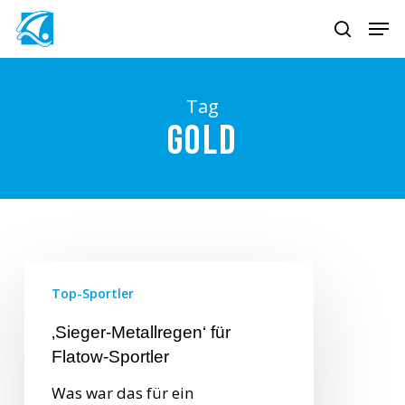
Skip
Men
to
search
main
content
Tag
Gold
Top-Sportler
‚Sieger-Metallregen‘ für
Flatow-Sportler
Was war das für ein