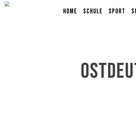
Skip
Home
Schule
Sport
S
to
main
content
Ostdeu