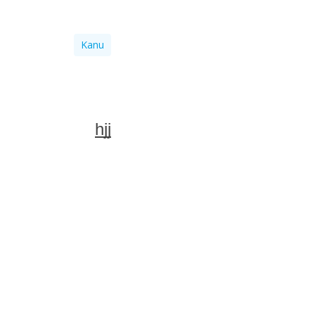
Kanu
hjj