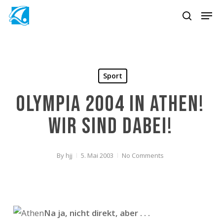
Skip
Men
to
search
main
content
Sport
Olympia 2004 in Athen!
Wir sind dabei!
By
hjj
5. Mai 2003
No Comments
Na ja, nicht direkt, aber . . .