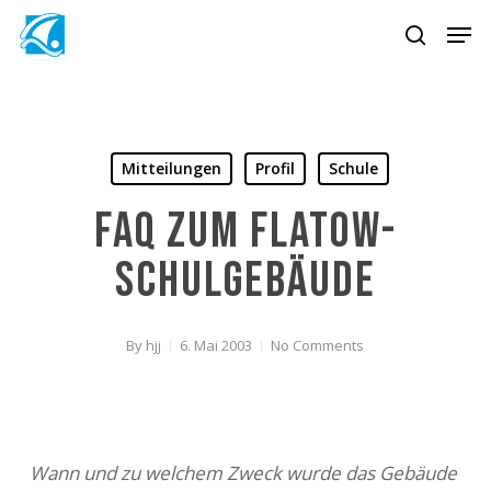
Skip
Men
to
search
main
content
Mitteilungen
Profil
Schule
FAQ zum Flatow-
Schulgebäude
By
hjj
6. Mai 2003
No Comments
Wann und zu welchem Zweck wurde das Gebäude