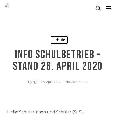
Skip
Men
to
search
main
content
Schule
Info Schulbetrieb –
Stand 26. April 2020
By
hjj
26. April 2020
No Comments
Liebe Schülerinnen und Schüler (SuS),