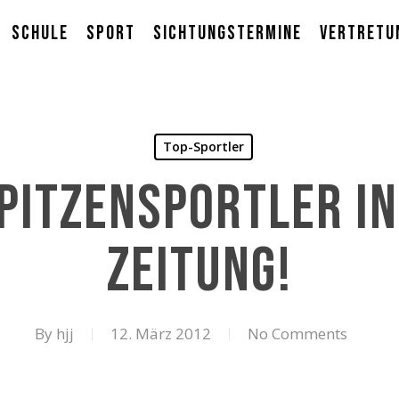
Schule
Sport
Sichtungstermine
Vertretu
Top-Sportler
pitzensportler in
Zeitung!
By
hjj
12. März 2012
No Comments