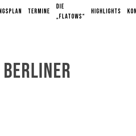
Die
ngsplan
Termine
Highlights
Ko
„Flatows“
 Berliner