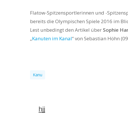
Flatow-Spitzensportlerinnen und -Spitzensp
bereits die Olympischen Spiele 2016 im Bli
Lest unbedingt den Artikel über
Sophie H
„
Kanuten im Kanal
“ von Sebastian Höhn (09
Hit enter to search or ESC to close
Kanu
hjj