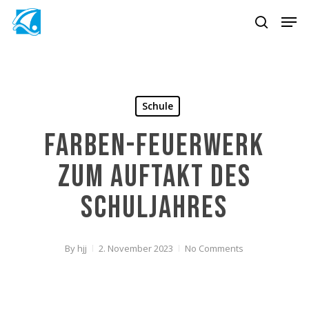
Skip
Men
to
search
main
content
Schule
Farben-Feuerwerk
zum Auftakt des
Schuljahres
By
hjj
2. November 2023
No Comments