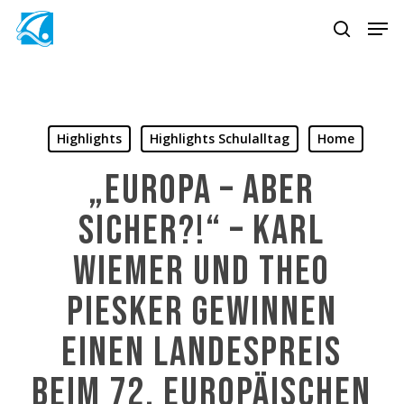
Skip
Men
to
search
main
content
Highlights
Highlights Schulalltag
Home
„Europa – aber
sicher?!“ – Karl
Wiemer und Theo
Piesker gewinnen
einen Landespreis
beim 72. Europäischen