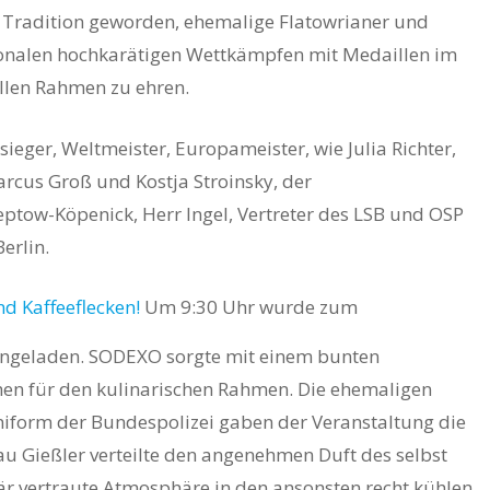
r Tradition geworden, ehemalige Flatowrianer und
ionalen hochkarätigen Wettkämpfen mit Medaillen im
llen Rahmen zu ehren.
eger, Weltmeister, Europameister, wie Julia Richter,
rcus Groß und Kostja Stroinsky, der
ptow-Köpenick, Herr Ingel, Vertreter des LSB und OSP
erlin.
Um 9:30 Uhr wurde zum
ingeladen. SODEXO sorgte mit einem bunten
hen für den kulinarischen Rahmen. Die ehemaligen
Uniform der Bundespolizei gaben der Veranstaltung die
rau Gießler verteilte den angenehmen Duft des selbst
är vertraute Atmosphäre in den ansonsten recht kühlen