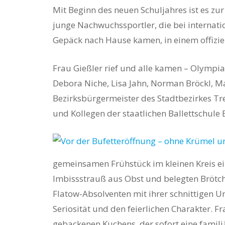
Mit Beginn des neuen Schuljahres ist es zu
junge Nachwuchssportler, die bei internat
Gepäck nach Hause kamen, in einem offizie
Frau Gießler rief und alle
kamen – Olympiasi
Debora Niche, Lisa Jahn, Norman Bröckl, Ma
Bezirksbürgermeister des Stadtbezirkes Tre
Hit enter to search or ESC to close
und Kollegen der staatlichen Ballettschule B
gemeinsamen Frühstück im kleinen Kreis e
Imbissstrauß aus Obst und belegten Brötc
Flatow-Absolventen mit ihrer schnittigen 
Seriosität und den feierlichen Charakter. F
gebackenen Kuchens, der sofort eine famili