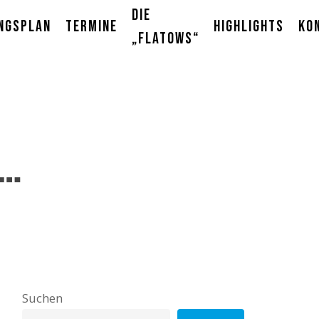
Die
ngsplan
Termine
Highlights
Ko
„Flatows“
 …
Suchen