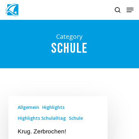
Skip
Men
to
search
Close
main
Menu
content
Category
Schule
Allgemein
Highlights
Highlights Schulalltag
Schule
Krug. Zerbrochen!