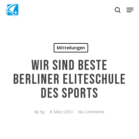
Skip
Men
to
search
main
content
Mitteilungen
Wir sind beste
Berliner Eliteschule
des Sports
By
hjj
8. März 2013
No Comments