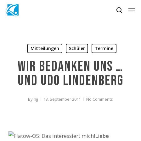
Skip
Men
to
search
Close
main
Menu
content
Mitteilungen
Schüler
Termine
Wir bedanken uns …
und Udo Lindenberg
By
hjj
13. September 2011
No Comments
Liebe