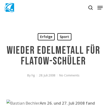
Skip
Men
to
search
main
content
Erfolge
Sport
Wieder Edelmetall für
Flatow-Schüler
By
hjj
28. Juli 2008
No Comments
Am 26. und 27. Juli 2008 fand