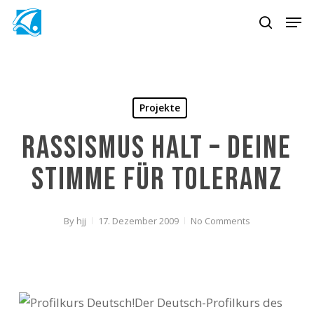
Skip
Men
to
search
main
content
Projekte
Rassismus HALT – Deine
Stimme für Toleranz
By
hjj
17. Dezember 2009
No Comments
Der Deutsch-Profilkurs des