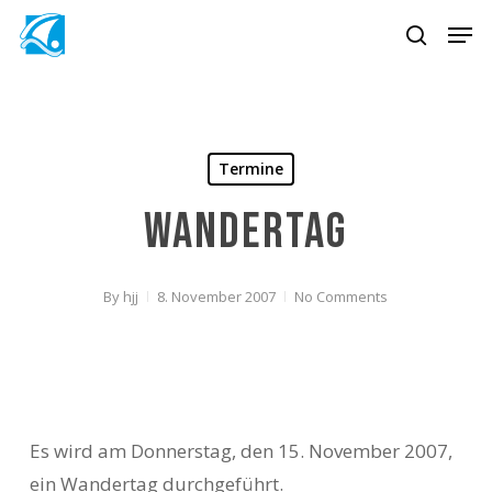
Skip
Men
to
search
main
content
Termine
Wandertag
By
hjj
8. November 2007
No Comments
Es wird am Donnerstag, den 15. November 2007,
ein Wandertag durchgeführt.