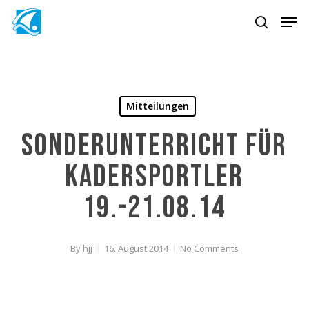
Skip
Men
to
search
main
content
Mitteilungen
Sonderunterricht für
Kadersportler
19.-21.08.14
By
hjj
16. August 2014
No Comments