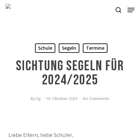
Skip
Men
to
search
main
content
Schule
Segeln
Termine
Sichtung Segeln für
2024/2025
By
hjj
10. Oktober 2023
No Comments
Liebe Eltern, liebe Schüler,