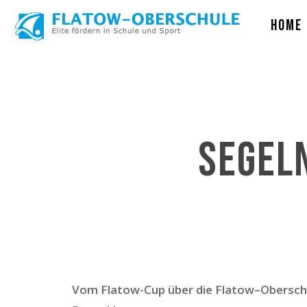
Skip
Home
to
main
content
Segeln
Vom Flatow-Cup über die Flatow–Obersch