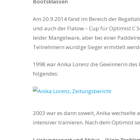
Bootsklassen
Am 20.9.2014 fand im Bereich der Regattatr
und auch der Flatow – Cup für Optimist C 
leider Mangelware, aber bei einer Paddelr
Teilnehmern würdige Sieger ermittelt werd
Hit enter to search or ESC to close
1998 war Anika Lorenz die Gewinnerin des 
folgendes:
2003 war es dann soweit, Anika wechselte 
intensiver trainieren. Nach dem Optimist seg
Leistungssport und Abitur – (k)ein Proble