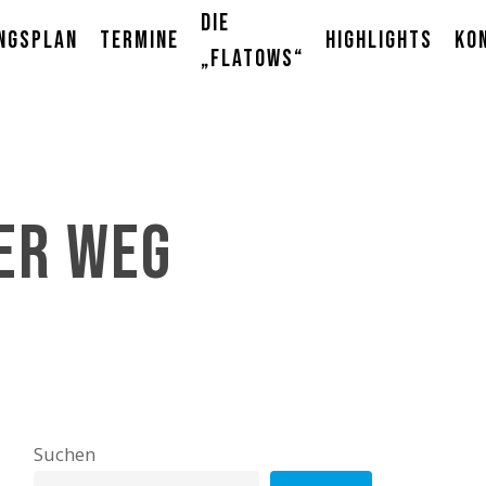
Die
ngsplan
Termine
Highlights
Ko
„Flatows“
her Weg
Suchen