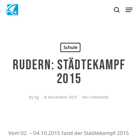
Skip
Men
to
search
main
content
Schule
Rudern: Städtekampf
2015
By
hjj
8. November 2015
No Comments
Vom 02. – 04.10.2015 fand der Städtekampf 2015