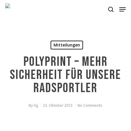
Skip
Men
to
search
main
content
Mitteilungen
Polyprint – mehr
Sicherheit für unsere
Radsportler
By
hjj
23. Oktober 2013
No Comments