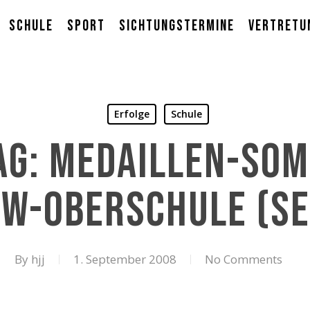
Schule
Sport
Sichtungstermine
Vertretu
Erfolge
Schule
g: Medaillen-So
ow-Oberschule (Se
By
hjj
1. September 2008
No Comments