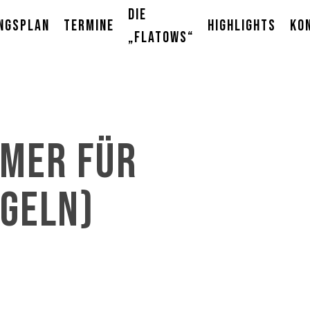
Die
ngsplan
Termine
Highlights
Ko
„Flatows“
mmer für
geln)