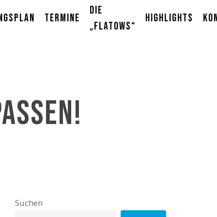
Die
ngsplan
Termine
Highlights
Ko
„Flatows“
passen!
Suchen