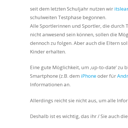
seit dem letzten Schuljahr nutzen wir
itslea
schulweiten Testphase begonnen.
Alle Sportlerinnen und Sportler, die durch
nicht anwesend sein können, sollen die Mög
dennoch zu folgen. Aber
auch die Eltern sol
Kinder erhalten.
Hit enter to search or ESC to close
Eine gute Möglichkeit, um ‚up-to-date‘ zu bl
Smartphone (z.B. dem
iPhone
oder für
Andr
Informationen an.
Allerdings reicht sie nicht aus, um alle Inf
Deshalb ist es wichtig, das ihr / Sie auch d