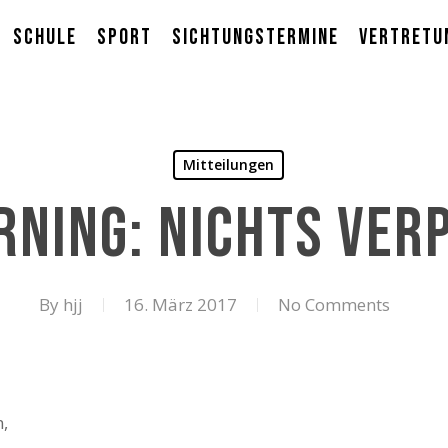
Schule
Sport
Sichtungstermine
Vertretu
Mitteilungen
rning: Nichts ver
By
hjj
16. März 2017
No Comments
n,