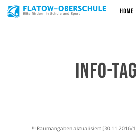
Skip
Home
to
main
content
Info-Ta
!!! Raumangaben aktualisiert [30.11.2016/1