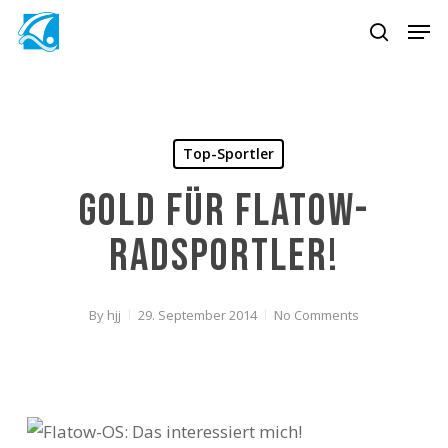
Skip
Men
to
search
main
content
Top-Sportler
Gold für Flatow-
Radsportler!
By
hjj
29. September 2014
No Comments