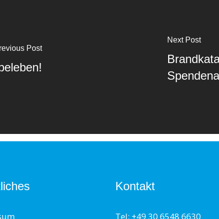
Next Post
revious Post
Brandkat
beleben!
Spendena
liches
Kontakt
sum
Tel: +49 30 6548 6630