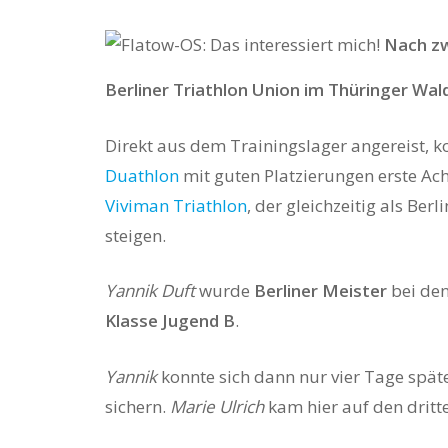
Nach zw
Berliner Triathlon Union im Thüringer Wald
Direkt aus dem Trainingslager angereist, 
Duathlon
mit guten Platzierungen erste A
Viviman Triathlon
, der gleichzeitig als Be
Hit enter to search or ESC to close
steigen.
Yannik Duft
wurde
Berliner Meister
bei de
Klasse Jugend B
.
Yannik
konnte sich dann nur vier Tage spät
sichern.
Marie Ulrich
kam hier auf den dritte