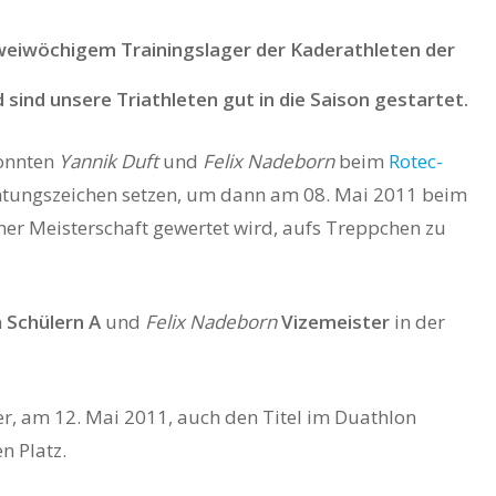
eiwöchigem Trainingslager der Kaderathleten der
 sind unsere Triathleten gut in die Saison gestartet.
konnten
Yannik Duft
und
Felix Nadeborn
beim
Rotec-
chtungszeichen setzen, um dann
am 08. Mai 2011 beim
rliner Meisterschaft gewertet wird, aufs Treppchen zu
n
Schülern A
und
Felix Nadeborn
Vizemeister
in der
er, am 12. Mai 2011, auch den Titel im Duathlon
n Platz.