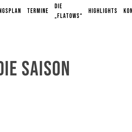
Die
ngsplan
Termine
Highlights
Ko
„Flatows“
die Saison