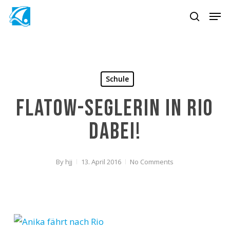
Skip
Men
to
search
main
content
Schule
Flatow-Seglerin in Rio
dabei!
By
hjj
13. April 2016
No Comments