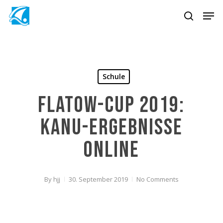
Skip
Men
to
search
main
content
Schule
Flatow-Cup 2019:
Kanu-Ergebnisse
online
By
hjj
30. September 2019
No Comments