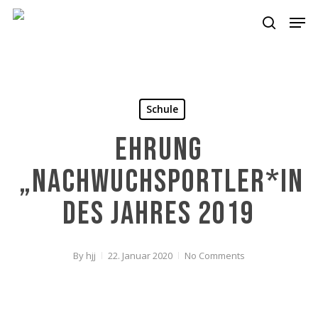
Skip
Men
to
search
main
content
Schule
Ehrung
„Nachwuchsportler*in
des Jahres 2019
By
hjj
22. Januar 2020
No Comments