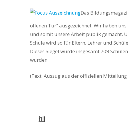
Das Bildungsmagazin
offenen Tür“ ausgezeichnet. Wir haben uns
und somit unsere Arbeit publik gemacht. U
Schule wird so für Eltern, Lehrer und Schül
Dieses Siegel wurde insgesamt 709 Schulen
wurden.
Hit enter to search or ESC to close
(Text: Auszug aus der offiziellen Mitteilu
hjj