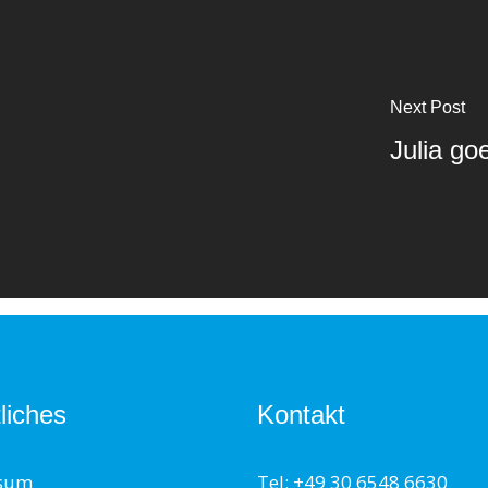
Next Post
Julia g
liches
Kontakt
sum
Tel: +49 30 6548 6630