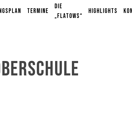
Die
ngsplan
Termine
Highlights
Ko
„Flatows“
Oberschule