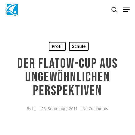
Skip
Men
to
search
main
content
Profil
Schule
Der Flatow-Cup aus
ungewöhnlichen
Perspektiven
By
hjj
25. September 2011
No Comments