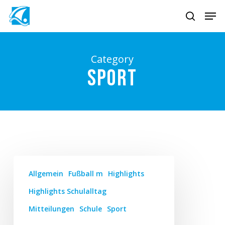
Skip
Men
to
search
main
content
Category
Sport
Allgemein
Fußball m
Highlights
Highlights Schulalltag
Mitteilungen
Schule
Sport