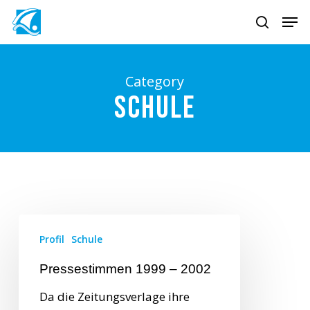
Skip
Men
to
search
main
content
Category
Schule
Profil
Schule
Pressestimmen 1999 – 2002
Da die Zeitungsverlage ihre