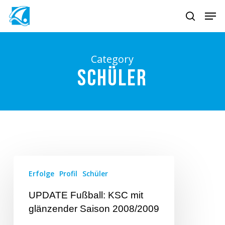
Skip
Men
to
search
main
content
Category
Schüler
Erfolge
Profil
Schüler
UPDATE Fußball: KSC mit
glänzender Saison 2008/2009