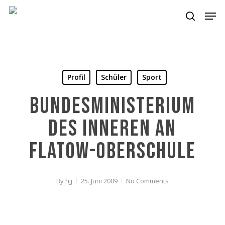
Skip
Men
to
search
main
content
Profil
Schüler
Sport
Bundesministerium
des Inneren an
Flatow-Oberschule
By
hjj
25. Juni 2009
No Comments