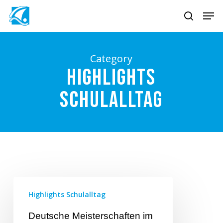
Skip
Men
to
search
main
content
Category
Highlights
Schulalltag
Highlights Schulalltag
Deutsche Meisterschaften im