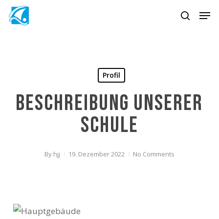
Skip
Men
to
search
main
content
Profil
Beschreibung unserer
Schule
By
hjj
19. Dezember 2022
No Comments