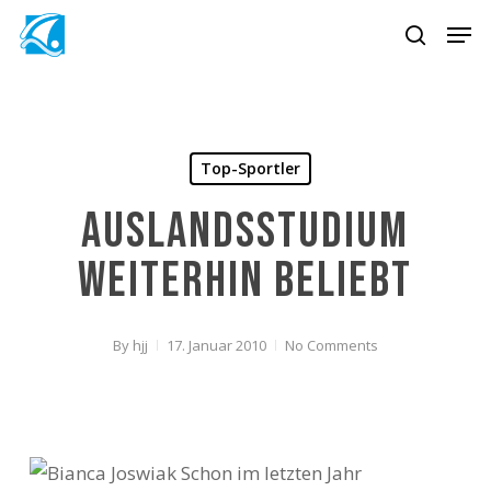
Skip
Men
to
search
main
content
Top-Sportler
Auslandsstudium
weiterhin beliebt
By
hjj
17. Januar 2010
No Comments
Schon im letzten Jahr