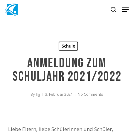
Skip
Men
to
search
main
content
Schule
Anmeldung zum
Schuljahr 2021/2022
By
hjj
3. Februar 2021
No Comments
Liebe Eltern, liebe Schülerinnen und Schüler,