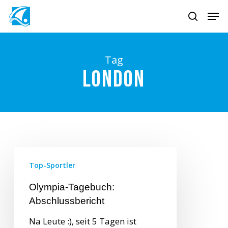
Skip
Men
to
search
main
content
Tag
London
Top-Sportler
Olympia-Tagebuch:
Abschlussbericht
Na Leute :), seit 5 Tagen ist